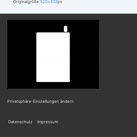
Originalgröße
520×432
px
Privatsphäre-Einstellungen ändern
Footer-
Datenschutz
Impressum
Menü