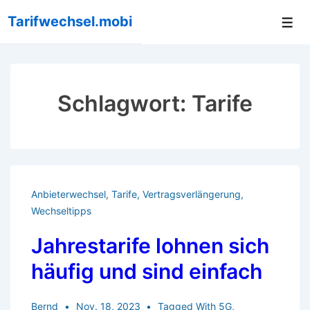
↓
Tarifwechsel.mobi
Me
Zum
Inhalt
Schlagwort:
Tarife
Anbieterwechsel
,
Tarife
,
Vertragsverlängerung
,
Wechseltipps
Jahrestarife lohnen sich
häufig und sind einfach
Bernd
Nov. 18, 2023
Tagged With
5G
,