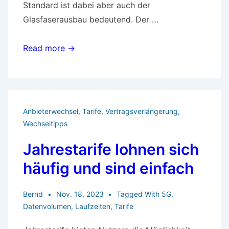
Standard ist dabei aber auch der
Glasfaserausbau bedeutend. Der …
Ausbau
Read more →
des
5G-
Mobilfunknetzes
Anbieterwechsel
,
Tarife
,
Vertragsverlängerung
,
Wechseltipps
Jahrestarife lohnen sich
häufig und sind einfach
Bernd
Nov. 18, 2023
Tagged With
5G
,
Datenvolumen
,
Laufzeiten
,
Tarife