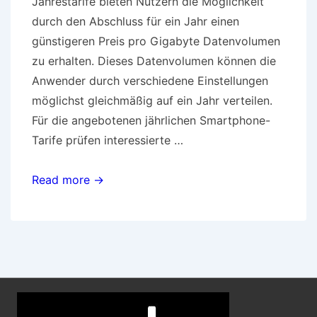
Jahrestarife bieten Nutzern die Möglichkeit
durch den Abschluss für ein Jahr einen
günstigeren Preis pro Gigabyte Datenvolumen
zu erhalten. Dieses Datenvolumen können die
Anwender durch verschiedene Einstellungen
möglichst gleichmäßig auf ein Jahr verteilen.
Für die angebotenen jährlichen Smartphone-
Tarife prüfen interessierte …
Jahrestarife
Read more →
lohnen
sich
häufig
und
sind
einfach