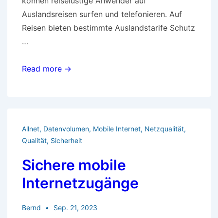
können reiselustige Anwender auf
Auslandsreisen surfen und telefonieren. Auf
Reisen bieten bestimmte Auslandstarife Schutz
…
Auf
Read more →
Auslandsreisen
surfen
und
telefonieren
Allnet
,
Datenvolumen
,
Mobile Internet
,
Netzqualität
,
Qualität
,
Sicherheit
Sichere mobile
Internetzugänge
Bernd
Sep. 21, 2023