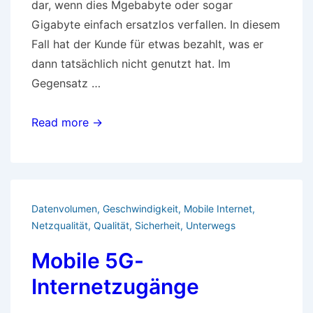
dar, wenn dies Mgebabyte oder sogar
Gigabyte einfach ersatzlos verfallen. In diesem
Fall hat der Kunde für etwas bezahlt, was er
dann tatsächlich nicht genutzt hat. Im
Gegensatz …
Mitnahme
Read more →
von
unverbrauchtem
Datenvolumen
Datenvolumen
,
Geschwindigkeit
,
Mobile Internet
,
Netzqualität
,
Qualität
,
Sicherheit
,
Unterwegs
Mobile 5G-
Internetzugänge