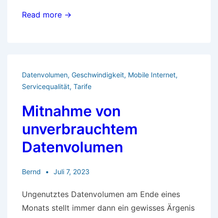
Unlimitierte
Read more →
Datenflatrates
für
mehr
Surf-
Datenvolumen
,
Geschwindigkeit
,
Mobile Internet
,
Vergnügen
Servicequalität
,
Tarife
Mitnahme von
unverbrauchtem
Datenvolumen
Bernd
Juli 7, 2023
Ungenutztes Datenvolumen am Ende eines
Monats stellt immer dann ein gewisses Ärgenis