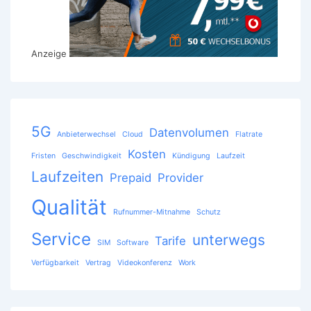
Anzeige
5G
Datenvolumen
Anbieterwechsel
Cloud
Flatrate
Kosten
Fristen
Geschwindigkeit
Kündigung
Laufzeit
Laufzeiten
Prepaid
Provider
Qualität
Rufnummer-Mitnahme
Schutz
Service
unterwegs
Tarife
SIM
Software
Verfügbarkeit
Vertrag
Videokonferenz
Work