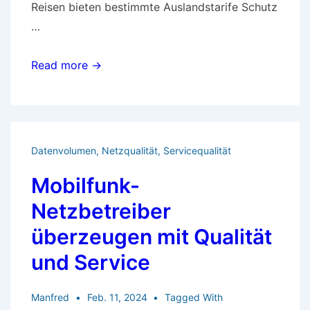
Reisen bieten bestimmte Auslandstarife Schutz
…
Auf
Read more →
Auslandsreisen
surfen
und
telefonieren
Datenvolumen
,
Netzqualität
,
Servicequalität
Mobilfunk-
Netzbetreiber
überzeugen mit Qualität
und Service
Manfred
Feb. 11, 2024
Tagged With