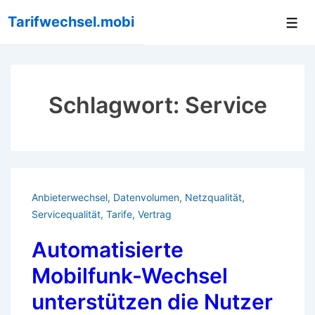
↓
Tarifwechsel.mobi
Me
Zum
Inhalt
Schlagwort:
Service
Anbieterwechsel
,
Datenvolumen
,
Netzqualität
,
Servicequalität
,
Tarife
,
Vertrag
Automatisierte
Mobilfunk-Wechsel
unterstützen die Nutzer