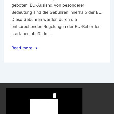
geboten. EU-Ausland Von besonderer
Bedeutung sind die Gebühren innerhalb der EU.
Diese Gebühren werden durch die
entsprechenden Regelungen der EU-Behörden
stark beeinflußt. Im …
Tarife
Read more →
und
Kosten
bei
der
Nutzung
im
Ausland