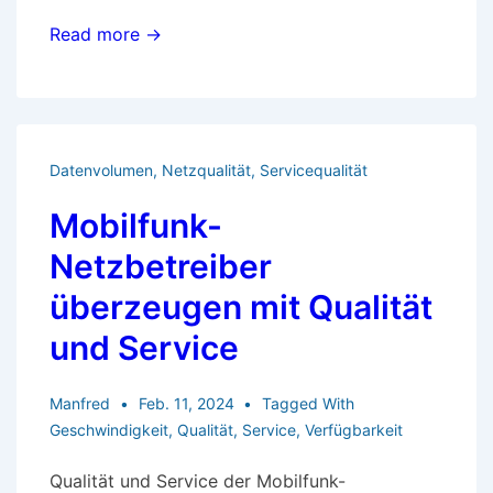
Auf
Read more →
Auslandsreisen
surfen
und
telefonieren
Datenvolumen
,
Netzqualität
,
Servicequalität
Mobilfunk-
Netzbetreiber
überzeugen mit Qualität
und Service
Manfred
Feb. 11, 2024
Tagged With
Geschwindigkeit
,
Qualität
,
Service
,
Verfügbarkeit
Qualität und Service der Mobilfunk-