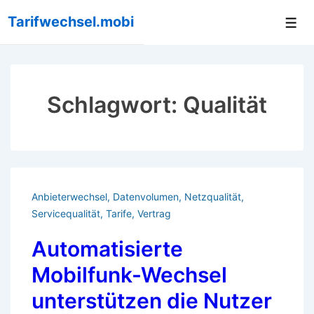
↓
Tarifwechsel.mobi
Me
Zum
Inhalt
Schlagwort:
Qualität
Anbieterwechsel
,
Datenvolumen
,
Netzqualität
,
Servicequalität
,
Tarife
,
Vertrag
Automatisierte
Mobilfunk-Wechsel
unterstützen die Nutzer