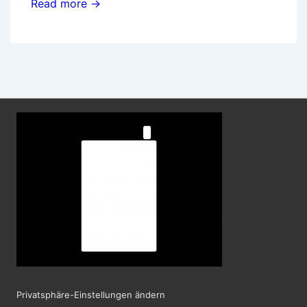
Wechseltipps
Read more →
für
Mobilfunk-
Nutzer
Privatsphäre-Einstellungen ändern