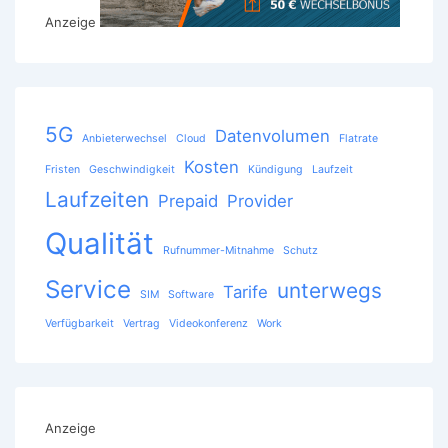
Anzeige
5G
Datenvolumen
Anbieterwechsel
Cloud
Flatrate
Kosten
Fristen
Geschwindigkeit
Kündigung
Laufzeit
Laufzeiten
Prepaid
Provider
Qualität
Rufnummer-Mitnahme
Schutz
Service
unterwegs
Tarife
SIM
Software
Verfügbarkeit
Vertrag
Videokonferenz
Work
Anzeige